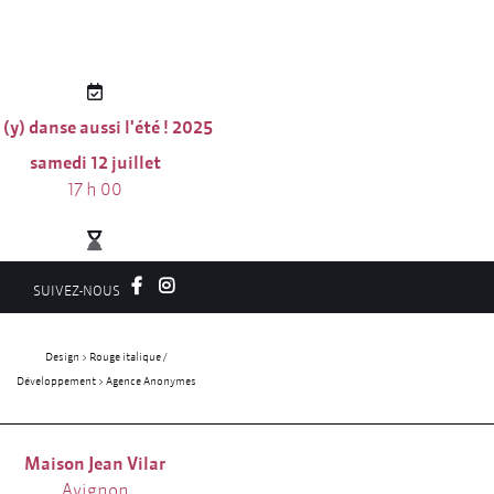
(y) danse aussi l'été ! 2025
samedi 12 juillet
17 h 00
2 h 00
SUIVEZ-NOUS
ntrée libre | Réservation
Design > Rouge italique /
indispensable
Développement > Agence Anonymes
Maison Jean Vilar
Avignon