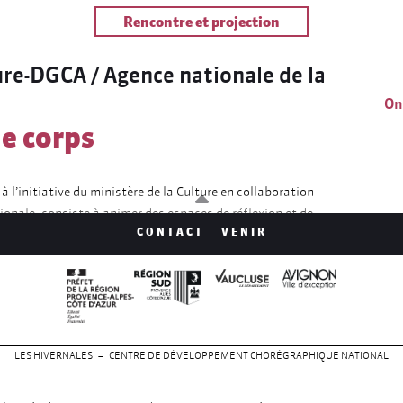
Rencontre et projection
ure-DGCA / Agence nationale de la
On 
e corps
, à l’initiative du ministère de la Culture en collaboration
ionale, consiste à animer des espaces de réflexion et de
CONTACT
VENIR
ulture et éducation afin de partager des ressources, des
visant le développement de la pratique de la danse en
E
anisée avec l’Agence nationale de la recherche entre
s. Ce dialogue permettra d’explorer les multiples savoirs,
du corps, émotion et conscience de soi que rassemble la
LES HIVERNALES – CENTRE DE DÉVELOPPEMENT CHORÉGRAPHIQUE NATIONAL