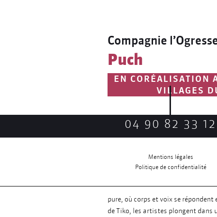
Compagnie l’Ogress
Puch
EN CORÉALISATION 
VILLAGES D
Puch
, c’est d’abord un son qui se fr
04 90 82 33 12
PCHHHHHH… D’un corps à l’autre, c’
Dans ce spectacle, deux artistes, d
peu à s’accorder dans une explorati
Mentions légales
compétitions amicales, ils évoluent 
Politique de confidentialité
scènes.
Leur performance mêle le human be
pure, où corps et voix se répondent
de Tiko, les artistes plongent dans