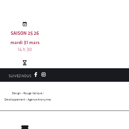
SAISON 25 26
mardi 31 mars
14 h 30
50 minutes
SUIVEZ-NOUS
Salle Georges Brassens
Design > Rouge italique /
Bollène
Développement > Agence Anonymes
Séance scolaire
Itinéraire