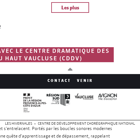
Les plus
e
AVEC LE CENTRE DRAMATIQUE DES
U HAUT VAUCLUSE (CDDV)
aye un chemin entre les lèvres et les met en tension :
CONTACT
VENIR
est devenu un défi, un spectacle dansé et beatboxé.
’abord en rivalité comme des écoliers, apprennent peu à
on ludique et musicale. Entre querelles enfantines et
sous nos yeux, révélant les progrès de chacun au fil des
atbox et la danse dans une communication sensorielle
LES HIVERNALES – CENTRE DE DÉVELOPPEMENT CHORÉGRAPHIQUE NATIONAL
 et s’entrelacent. Portés par les boucles sonores modernes
 une quête d’apprentissage et de dépassement, rappelant