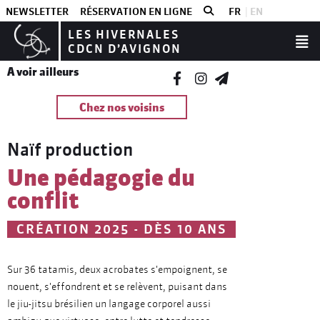
NEWSLETTER
RÉSERVATION EN LIGNE
FR
EN
LES HIVERNALES
CDCN D’AVIGNON
A voir ailleurs
Chez nos voisins
Naïf production
Une pédagogie du
conflit
CRÉATION 2025 - DÈS 10 ANS
Sur 36 tatamis, deux acrobates s'empoignent, se
nouent, s'effondrent et se relèvent, puisant dans
le jiu-jitsu brésilien un langage corporel aussi