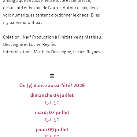
ambigu que virtuose, entre lutte et tendresse,
désaccord et besoin de l'autre. Autour d'eux, deux
voix numériques tentent d'ordonner le chaos. Elles
n'y parviendront pas.
Création : Naïf Production à l’initiative de Mathieu
Desseigne et Lucien Reynès
Interprétation : Mathieu Desseigne, Lucien Reynès
On (y) danse aussi l'été ! 2026
dimanche 05 juillet
15 h 50
mardi 07 juillet
15 h 50
jeudi 09 juillet
15 h 50