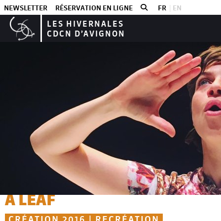
NEWSLETTER
RÉSERVATION EN LIGNE
FR
EN
LES HIVERNALES
CDCN D’AVIGNON
Les spectacles
Nina Santes et Célia Gondol
A LEAF
CRÉATION 2016 | RECRÉATION