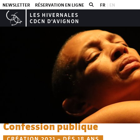
NEWSLETTER
RÉSERVATION EN LIGNE
FR
EN
LES HIVERNALES
CDCN D’AVIGNON
Les spectacles
Mélanie Demers | MAYDAY
Confession publique
CRÉATION 2021 – DÈS 18 ANS