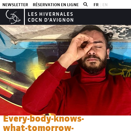
NEWSLETTER
RÉSERVATION EN LIGNE
FR
EN
LES HIVERNALES
CDCN D’AVIGNON
Les spectacles
Mohamed Toukabri
Every-body-knows-
what-tomorrow-