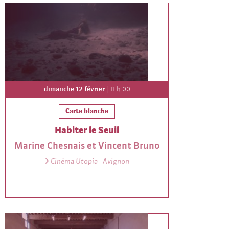
dimanche 12 février
| 11 h 00
Carte blanche
Habiter le Seuil
Marine Chesnais et Vincent Bruno
Cinéma Utopia - Avignon