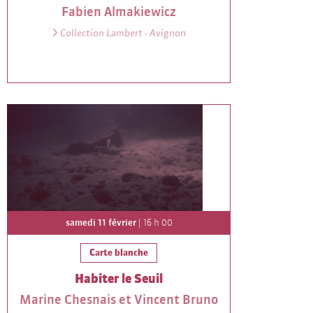
Fabien Almakiewicz
Collection Lambert - Avignon
samedi 11 février
| 16 h 00
Carte blanche
Habiter le Seuil
Marine Chesnais et Vincent Bruno