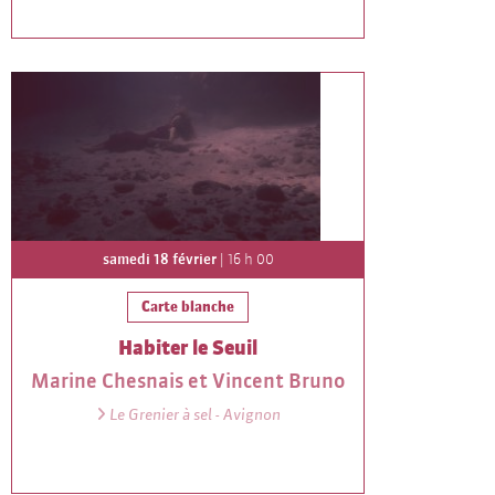
samedi 18 février
| 16 h 00
Carte blanche
Habiter le Seuil
Marine Chesnais et Vincent Bruno
Le Grenier à sel - Avignon