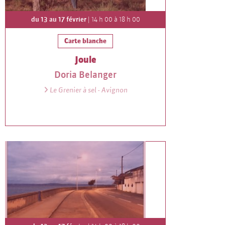
du 13 au 17 février
| 14 h 00 à 18 h 00
Carte blanche
Joule
Doria Belanger
Le Grenier à sel - Avignon