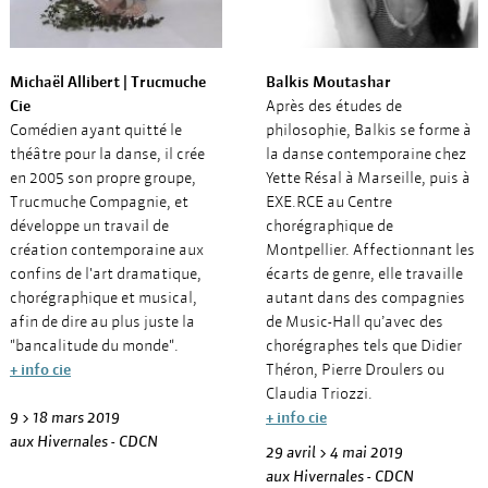
Michaël Allibert | Trucmuche
Balkis Moutashar
Cie
Après des études de
Comédien ayant quitté le
philosophie, Balkis se forme à
théâtre pour la danse, il crée
la danse contemporaine chez
en 2005 son propre groupe,
Yette Résal à Marseille, puis à
Trucmuche Compagnie, et
EXE.RCE au Centre
développe un travail de
chorégraphique de
création contemporaine aux
Montpellier. Affectionnant les
confins de l'art dramatique,
écarts de genre, elle travaille
chorégraphique et musical,
autant dans des compagnies
afin de dire au plus juste la
de Music-Hall qu’avec des
"bancalitude du monde".
chorégraphes tels que Didier
+ info cie
Théron, Pierre Droulers ou
Claudia Triozzi.
9 > 18 mars 2019
+ info cie
aux Hivernales - CDCN
29 avril > 4 mai 2019
aux Hivernales - CDCN