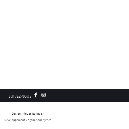
SUIVEZ-NOUS
Design > Rouge italique /
Développement > Agence Anonymes