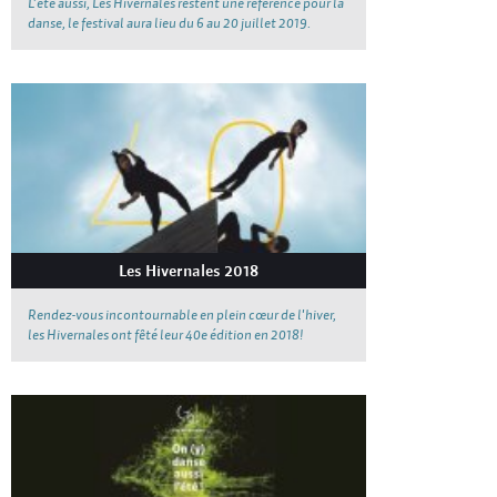
L’été aussi, Les Hivernales restent une référence pour la
danse, le festival aura lieu du 6 au 20 juillet 2019.
Les Hivernales 2018
Rendez-vous incontournable en plein cœur de l'hiver,
les Hivernales ont fêté leur 40e édition en 2018!