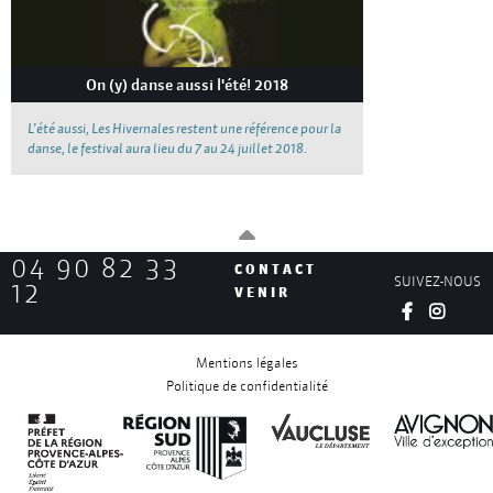
On (y) danse aussi l'été! 2018
L’été aussi, Les Hivernales restent une référence pour la
danse, le festival aura lieu du 7 au 24 juillet 2018.
04 90 82 33
CONTACT
SUIVEZ-NOUS
12
VENIR
Mentions légales
Politique de confidentialité