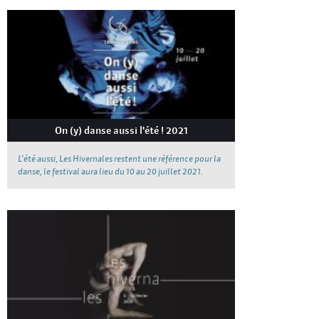
On (y) danse aussi l'été ! 2021
L’été aussi, Les Hivernales restent une référence pour la
danse, le festival aura lieu du 10 au 20 juillet 2021.