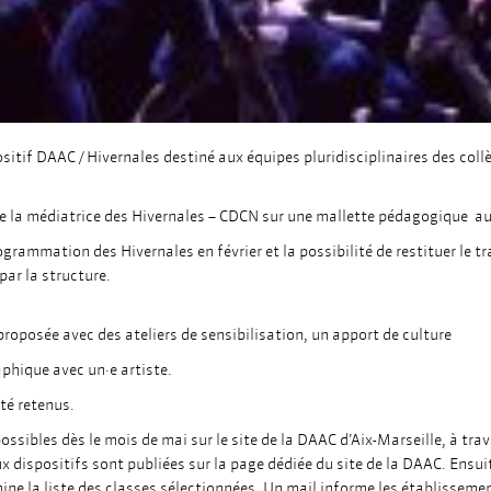
sitif DAAC / Hivernales destiné aux équipes pluridisciplinaires des coll
e la médiatrice des Hivernales – CDCN sur une mallette pédagogique auto
ogrammation des Hivernales en février et la possibilité de restituer le t
par la structure.
proposée avec des ateliers de sensibilisation, un apport de culture
phique avec un·e artiste.
té retenus.
ossibles dès le mois de mai sur le site de la DAAC d’Aix-Marseille, à tra
 dispositifs sont publiées sur la page dédiée du site de la DAAC. Ensuit
ine la liste des classes sélectionnées. Un mail informe les établissement