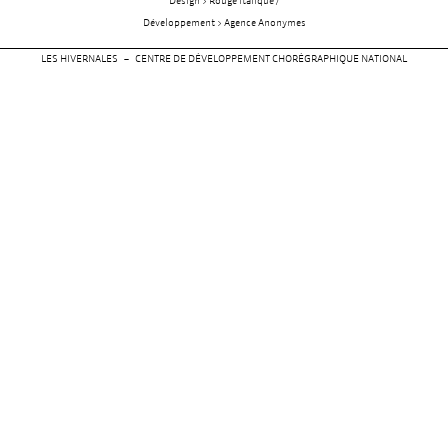
Design > Rouge italique /
Développement > Agence Anonymes
LES HIVERNALES – CENTRE DE DÉVELOPPEMENT CHORÉGRAPHIQUE NATIONAL