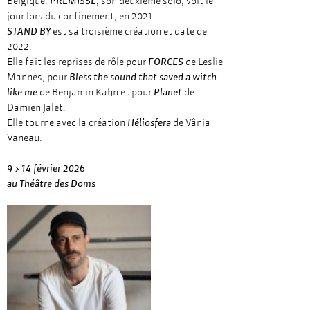
Belgique.
PRÉMISSE
, son deuxième solo, voit le
jour lors du confinement, en 2021.
STAND BY
est sa troisième création et date de
2022.
Elle fait les reprises de rôle pour
FORCES
de Leslie
Mannès, pour
Bless the sound that saved a witch
like me
de Benjamin Kahn et pour
Planet
de
Damien Jalet.
Elle tourne avec la création
Héliosfera
de Vânia
Vaneau.
9 > 14 février 2026
au Théâtre des Doms