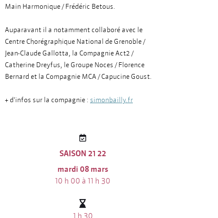
Main Harmonique / Frédéric Betous.
Auparavant il a notamment collaboré avec le
Centre Chorégraphique National de Grenoble /
Jean-Claude Gallotta, la Compagnie Act2 /
Catherine Dreyfus, le Groupe Noces / Florence
Bernard et la Compagnie MCA / Capucine Goust.
+ d'infos sur la compagnie :
simonbailly.fr
SAISON 21 22
mardi 08 mars
10 h 00 à 11 h 30
1 h 30