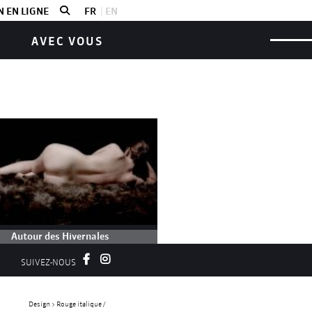
 EN LIGNE
FR
EN
AVEC VOUS
Autour des Hivernales
SUIVEZ-NOUS
ez les événements, installation,
ions... qui ont lieu autour du Festival!
Design > Rouge italique /