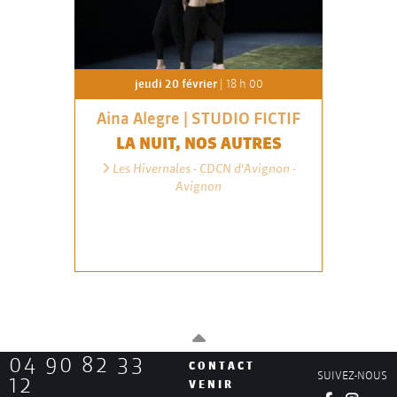
jeudi 20 février
| 18 h 00
Aina Alegre | STUDIO FICTIF
LA NUIT, NOS AUTRES
Les Hivernales - CDCN d'Avignon -
Avignon
04 90 82 33
CONTACT
SUIVEZ-NOUS
12
VENIR