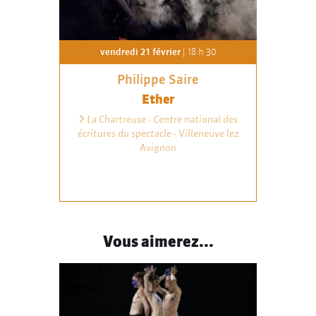
vendredi 21 février
| 18 h 30
Philippe Saire
Ether
La Chartreuse - Centre national des
écritures du spectacle - Villeneuve lez
Avignon
Vous aimerez...