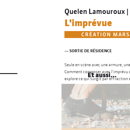
Quelen Lamouroux |
L'imprévue
CRÉATION MARS 
— SORTIE DE RÉSIDENCE
Seule en scène avec une armure, une 
Comment composer avec l'imprévu 
Et aussi...
explore ce qui surgit par effraction
théâtre physique, elle jongle avec d
Le corps cherche son équilibre dans 
sonorités métalliques de l'armure.
Un solo habité de multiples présenc
et vertige, elle interroge : à quoi t
Une odyssée poétique sur nos fragil