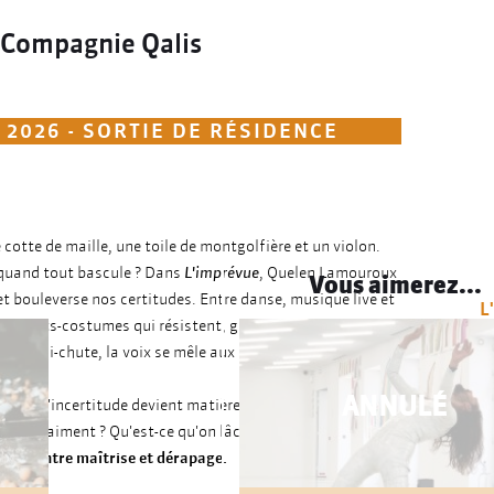
 Compagnie Qalis
2026 - SORTIE DE RÉSIDENCE
cotte de maille, une toile de montgolfière et un violon.
quand tout bascule ? Dans
L'imprévue
, Quelen Lamouroux
Vous aimerez...
 et bouleverse nos certitudes. Entre danse, musique live et
L
es objets-costumes qui résistent, glissent, contraignent.
la quasi-chute, la voix se mêle aux percussions et aux
ANNULÉ
es, où l'incertitude devient matière à danser. Avec humour
ient-on vraiment ? Qu'est-ce qu'on lâche pour continuer ?
En par
ités, entre maîtrise et dérapage.