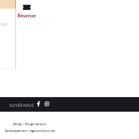
Réserver
une
>
SUIVEZ-NOUS
Design > Rouge italique /
Développement > Agence Anonymes