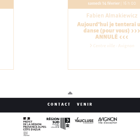
samedi 14 février
| 16 h 00
Fabien Almakiewicz
Aujourd’hui je tenterai 
danse (pour vous) >>
ANNULÉ <<<
Centre ville - Avignon
CONTACT
VENIR