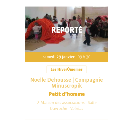
REPORTÉ
samedi 29 janvier
| 09 h 30
Les HiverÔmomes
Noëlle Dehousse | Compagnie
Minuscropik
Petit d’homme
Maison des associations - Salle
Gavroche - Valréas