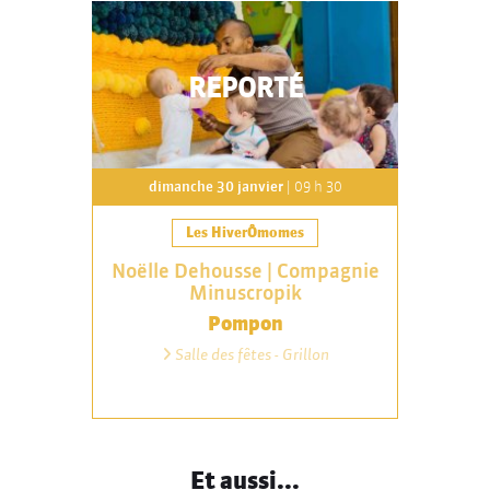
REPORTÉ
dimanche 30 janvier
| 09 h 30
Les HiverÔmomes
Noëlle Dehousse | Compagnie
Minuscropik
Pompon
Salle des fêtes - Grillon
Et aussi...