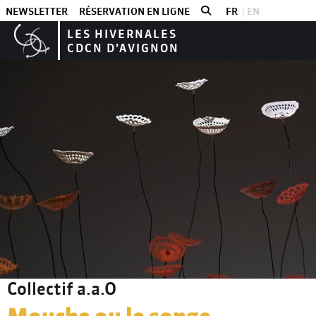
NEWSLETTER
RÉSERVATION EN LIGNE
FR
EN
LES HIVERNALES
CDCN D’AVIGNON
Les spectacles
Les HiverÔmomes
Collectif a.a.O