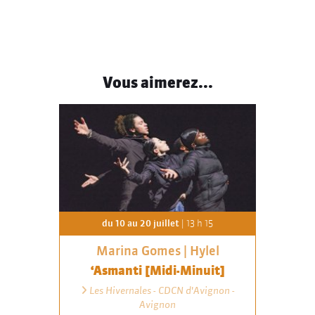
Vous aimerez...
du 10 au 20 juillet
| 13 h 15
Marina Gomes | Hylel
‘Asmanti [Midi-Minuit]
Les Hivernales - CDCN d'Avignon -
Avignon