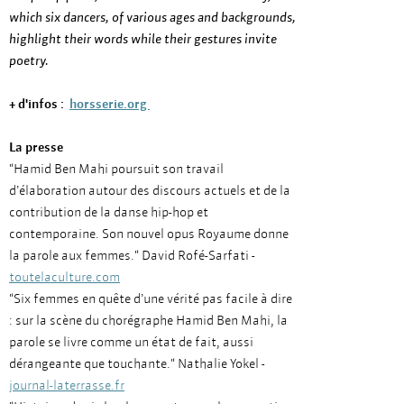
which six dancers, of various ages and backgrounds,
highlight their words while their gestures invite
poetry.
+ d'infos :
horsserie.org
La presse
"Hamid Ben Mahi poursuit son travail
d’élaboration autour des discours actuels et de la
contribution de la danse hip-hop et
contemporaine. Son nouvel opus Royaume donne
la parole aux femmes." David Rofé-Sarfati -
toutelaculture.com
"Six femmes en quête d’une vérité pas facile à dire
: sur la scène du chorégraphe Hamid Ben Mahi, la
parole se livre comme un état de fait, aussi
dérangeante que touchante." Nathalie Yokel -
journal-laterrasse.fr