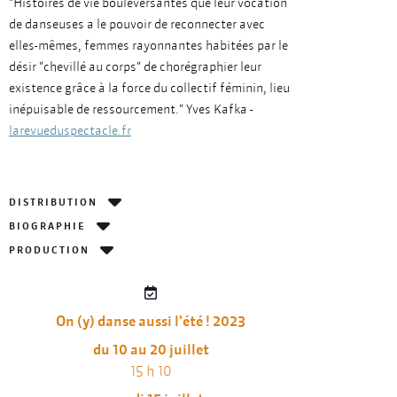
"Histoires de vie bouleversantes que leur vocation
de danseuses a le pouvoir de reconnecter avec
elles-mêmes, femmes rayonnantes habitées par le
désir "chevillé au corps" de chorégraphier leur
existence grâce à la force du collectif féminin, lieu
inépuisable de ressourcement." Yves Kafka -
larevueduspectacle.fr
DISTRIBUTION
BIOGRAPHIE
PRODUCTION
On (y) danse aussi l'été ! 2023
du 10 au 20 juillet
15 h 10