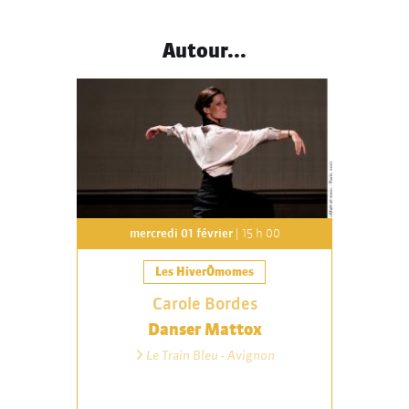
Autour...
mercredi 01 février
| 15 h 00
Les HiverÔmomes
Carole Bordes
Danser Mattox
Le Train Bleu - Avignon