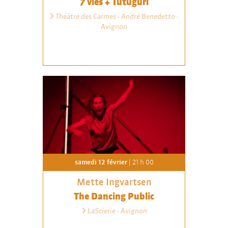
7 vies + Tutuguri
Théâtre des Carmes - André Benedetto -
Avignon
samedi 12 février
| 21 h 00
Mette Ingvartsen
The Dancing Public
LaScierie - Avignon