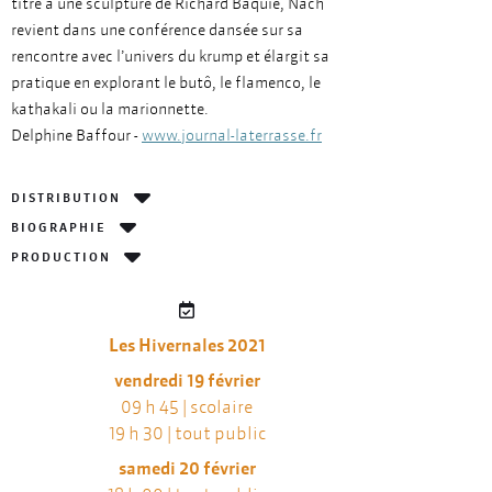
titre à une sculpture de Richard Baquié, Nach
revient dans une conférence dansée sur sa
rencontre avec l’univers du krump et élargit sa
pratique en explorant le butô, le flamenco, le
kathakali ou la marionnette.
Delphine Baffour -
www.journal-laterrasse.fr
DISTRIBUTION
BIOGRAPHIE
PRODUCTION
Les Hivernales 2021
vendredi 19 février
09 h 45 | scolaire
19 h 30 | tout public
samedi 20 février