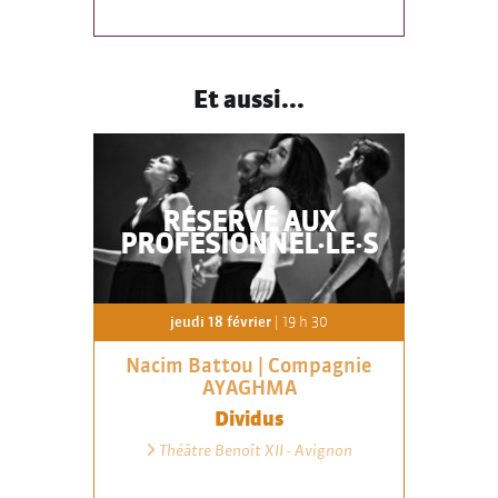
Et aussi...
RÉSERVÉ AUX
PROFESIONNEL·LE·S
jeudi 18 février
| 19 h 30
Nacim Battou | Compagnie
AYAGHMA
Dividus
Théâtre Benoît XII - Avignon