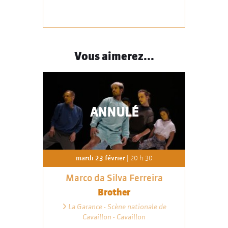
Vous aimerez...
ANNULÉ
mardi 23 février
| 20 h 30
Marco da Silva Ferreira
Brother
La Garance - Scène nationale de
Cavaillon - Cavaillon