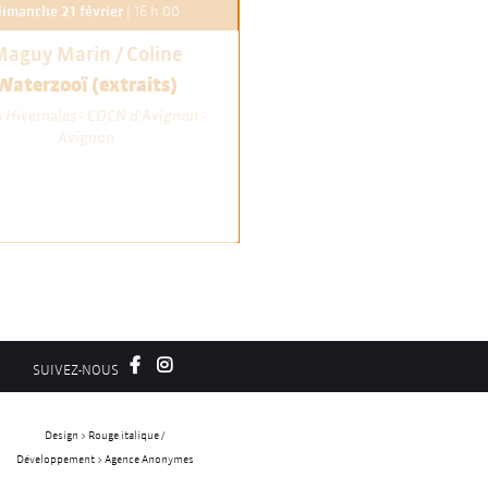
imanche 21 février
| 16 h 00
aguy Marin / Coline
Waterzooï (extraits)
 Hivernales - CDCN d'Avignon -
Avignon
SUIVEZ-NOUS
Design > Rouge italique /
Développement > Agence Anonymes