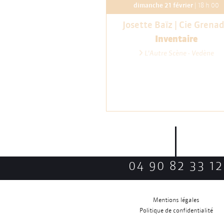
dimanche 21 février
| 18 h 00
Josette Baïz | Cie Grena
Inventaire
L'Autre Scène - Vedène
04 90 82 33 12
Mentions légales
Politique de confidentialité