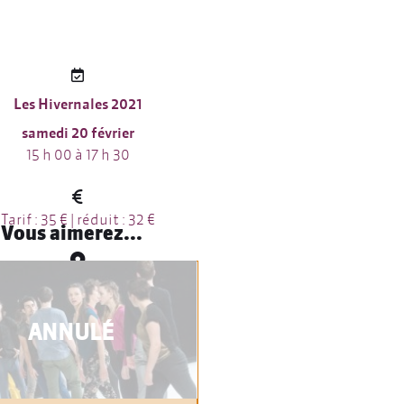
Les Hivernales 2021
samedi 20 février
15 h 00 à 17 h 30
Tarif : 35 € | réduit : 32 €
Vous aimerez...
onservatoire Site Ferruce
Avignon
ANNULÉ
Itinéraire