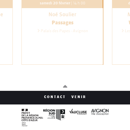
samedi 20 février
| 14 h 00
d
de
Noé Soulier
M
Passages
Palais des Papes - Avignon
Les
CONTACT
VENIR