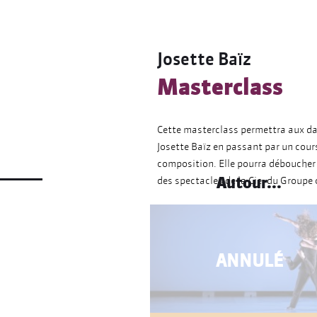
Josette Baïz
Masterclass
Cette masterclass permettra aux da
Josette Baïz en passant par un cours
composition. Elle pourra déboucher
Autour...
des spectacles de la Cie, du Groupe
À partir d’une base technique conte
grâce à un travail de pression au so
proposant une large part d’improvis
ANNULÉ
participants les clés de leur créati
métissage chorégraphique qui cara
particulière du hip-hop.