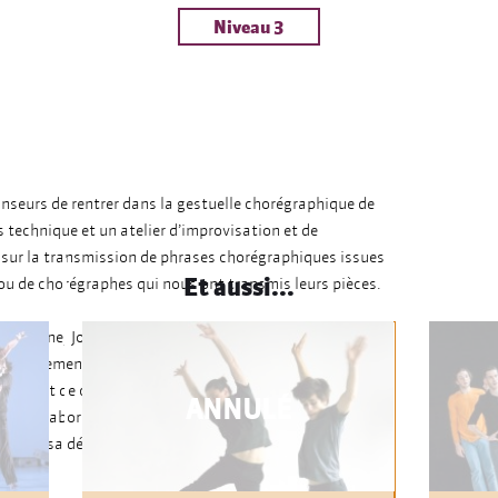
Niveau 3
nseurs de rentrer dans la gestuelle chorégraphique de
 technique et un atelier d’improvisation et de
 sur la transmission de phrases chorégraphiques issues
Et aussi...
 ou de chorégraphes qui nous ont transmis leurs pièces.
mporaine, Josette Baïz développera l’aisance gestuelle
C
l, d’étirements et de relâchement de la tension, tout en
ation et de composition dans le but de donner aux
ANNULÉ
vité. Elle abordera également les diverses techniques du
ctérise sa démarche, avec notamment, une approche