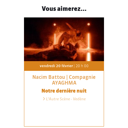
Vous aimerez...
vendredi 20 février
| 20 h 00
Nacim Battou | Compagnie
AYAGHMA
Notre dernière nuit
L'Autre Scène - Vedène