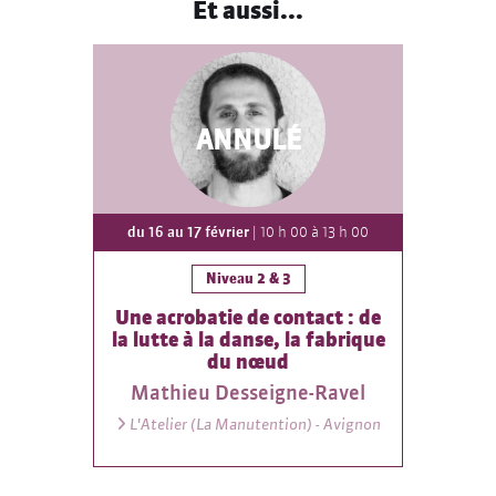
Et aussi...
ANNULÉ
du 16 au 17 février
| 10 h 00 à 13 h 00
Niveau 2 & 3
Une acrobatie de contact : de
la lutte à la danse, la fabrique
du nœud
Mathieu Desseigne-Ravel
L'Atelier (La Manutention) - Avignon