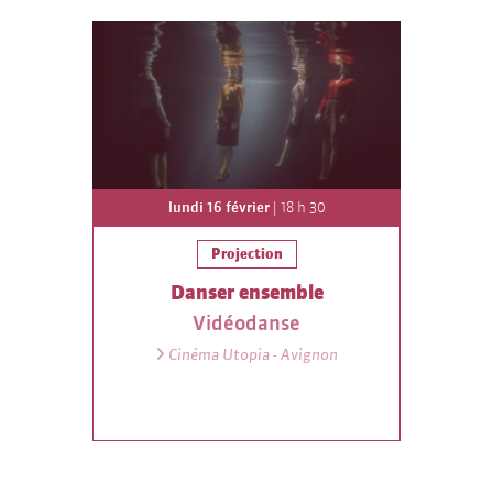
lundi 16 février
| 18 h 30
Projection
Danser ensemble
Vidéodanse
Cinéma Utopia - Avignon