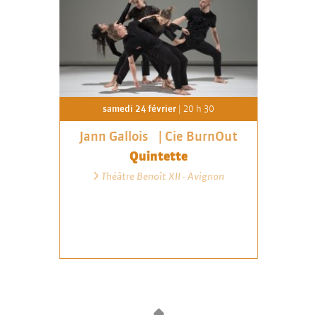
samedi 24 février
| 20 h 30
Jann Gallois | Cie BurnOut
Quintette
Théâtre Benoît XII - Avignon