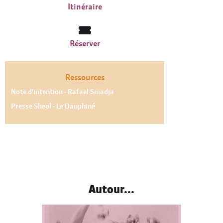
Itinéraire
Réserver
Ressources
Note d'intention - Rafael Smadja
Presse Sheol - Le Dauphiné
Autour...